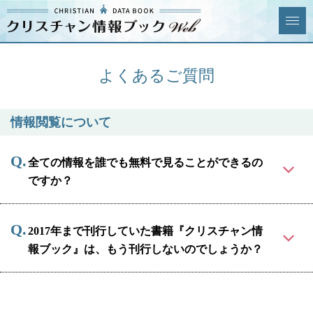
クリスチャン
News & Topics
情報ブックとは
よくあるご質問
情報掲載の変更・追加につい
よくあるご質問
て
情報閲覧について
エリア
全ての情報を誰でも無料で見ることができるの
ですか？
ジャンル
全選択
全解除
2017年まで刊行していた書籍『クリスチャン情
報ブック』は、もう刊行しないのでしょうか？
教会
学校・幼稚園・神学校
特別集会奉仕者
医療・福祉