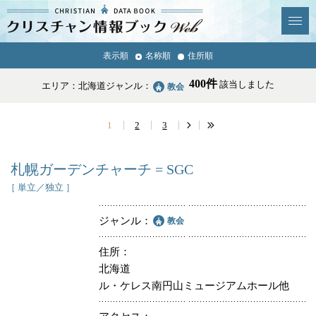
クリスチャン
表示順
名称順
住所順
News & Topics
情報ブックとは
400件
該当しました
エリア：北海道
ジャンル：
教会
情報掲載の変更・追加につい
よくあるご質問
て
1
2
3
エリア
札幌ガーデンチャーチ = SGC
［ 単立／独立 ］
ジャンル
教会
ジャンル
全選択
全解除
住所
北海道
ル・ケレス南円山ミュージアムホール他
教会
学校・幼稚園・神学校
特別集会奉仕者
医療・福祉