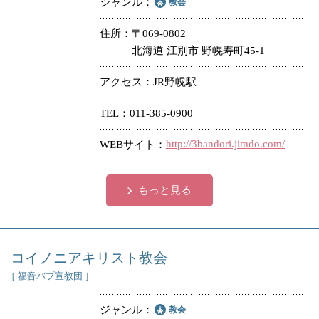
ジャンル
教会
住所
〒069-0802
北海道 江別市 野幌寿町45-1
アクセス
JR野幌駅
TEL
011-385-0900
http://3bandori.jimdo.com/
WEBサイト
もっと見る
コイノニアキリスト教会
［ 福音バプ宣教団 ］
ジャンル
教会