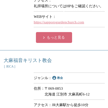
アクセス
礼拝場所についてはHPをご確認ください。
冠婚葬祭
各種団体
WEBサイト
教団教派
宿泊・研修施設
https://sapporogardenchurch.com
お店・企業・その他
もっと見る
フリーワード
大麻福音キリスト教会
［ JECA ］
ジャンル
教会
住所
〒069-0853
北海道 江別市 大麻高町6-12
アクセス
JR大麻駅から徒歩10分