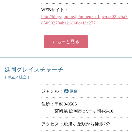
WEBサイト
http://blog.goo.ne.jp/nobeoka_bpc/c/302bc5a7
85099279aba21840c4f3c277
もっと見る
延岡グレイスチャーチ
［ 単立／独立 ］
ジャンル
教会
住所
〒889-0505
宮崎県 延岡市 北一ヶ岡4-5-10
アクセス
JR旭ヶ丘駅から徒歩7分