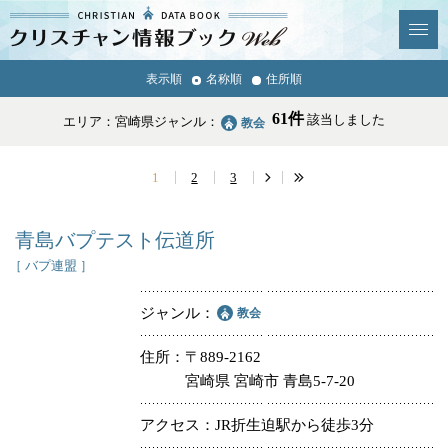
クリスチャン
表示順
名称順
住所順
News & Topics
情報ブックとは
61件
該当しました
エリア：宮崎県
ジャンル：
教会
情報掲載の変更・追加につい
よくあるご質問
て
1
2
3
エリア
青島バプテスト伝道所
［ バプ連盟 ］
ジャンル
教会
ジャンル
全選択
全解除
住所
〒889-2162
宮崎県 宮崎市 青島5-7-20
教会
学校・幼稚園・神学校
アクセス
JR折生迫駅から徒歩3分
特別集会奉仕者
医療・福祉