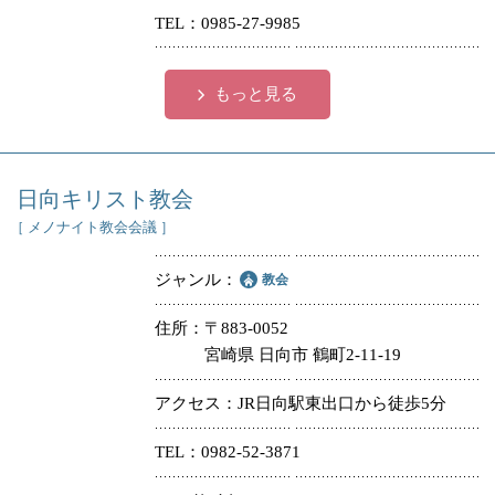
TEL
0985-27-9985
冠婚葬祭
各種団体
教団教派
宿泊・研修施設
もっと見る
お店・企業・その他
フリーワード
日向キリスト教会
［ メノナイト教会会議 ］
ジャンル
教会
住所
〒883-0052
宮崎県 日向市 鶴町2-11-19
アクセス
JR日向駅東出口から徒歩5分
TEL
0982-52-3871