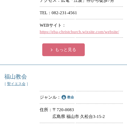
アクセス
広電「江波」停から徒歩7分
冠婚葬祭
各種団体
TEL
082-231-4561
教団教派
宿泊・研修施設
WEBサイト
https://eba-christchurch.wixsite.com/website/
お店・企業・その他
フリーワード
もっと見る
福山教会
［
聖イエス会
］
ジャンル
教会
住所
〒720-0083
広島県 福山市 久松台3-15-2