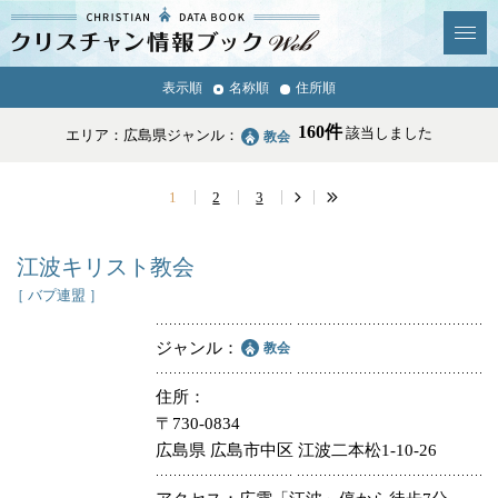
クリスチャン
表示順
名称順
住所順
News & Topics
情報ブックとは
160件
該当しました
エリア：広島県
ジャンル：
教会
情報掲載の変更・追加につい
よくあるご質問
て
1
2
3
エリア
江波キリスト教会
［ バプ連盟 ］
ジャンル
教会
ジャンル
全選択
全解除
住所
〒730-0834
広島県 広島市中区 江波二本松1-10-26
教会
学校・幼稚園・神学校
特別集会奉仕者
医療・福祉