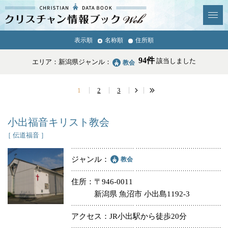
クリスチャン
表示順
名称順
住所順
News & Topics
情報ブックとは
94件
該当しました
エリア：新潟県
ジャンル：
教会
情報掲載の変更・追加につい
よくあるご質問
て
1
2
3
エリア
小出福音キリスト教会
［ 伝道福音 ］
ジャンル
教会
ジャンル
全選択
全解除
住所
〒946-0011
新潟県 魚沼市 小出島1192-3
教会
学校・幼稚園・神学校
アクセス
JR小出駅から徒歩20分
特別集会奉仕者
医療・福祉