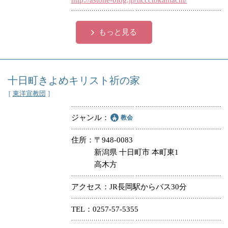
http://astone-blog.jp/tlccctokamachi/
もっと見る
十日町きよめキリスト祈の家
［
東洋宣教団
］
ジャンル
教会
住所
〒948-0083
新潟県 十日町市 本町東1
高木方
アクセス
JR長岡駅からバス30分
TEL
0257-57-5355