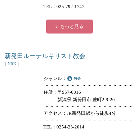
TEL
025-792-1747
冠婚葬祭
各種団体
教団教派
宿泊・研修施設
もっと見る
お店・企業・その他
フリーワード
新発田ルーテルキリスト教会
［ NRK ］
ジャンル
教会
住所
〒957-0016
新潟県 新発田市 豊町2-9-20
アクセス
JR新発田駅から徒歩4分
TEL
0254-23-2014