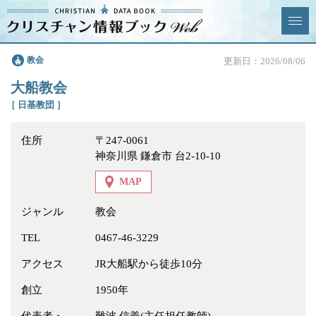
クリスチャン
教会
更新日：2026/08/06
News & Topics
情報ブックとは
大船教会
情報掲載の変更・追加につい
よくあるご質問
［ 日基教団 ］
て
住所
〒247-0061
エリア
神奈川県 鎌倉市 台2-10-10
MAP
ジャンル
教会
ジャンル
全選択
全解除
TEL
0467-46-3229
アクセス
JR大船駅から徒歩10分
教会
学校・幼稚園・神学校
創立
1950年
特別集会奉仕者
医療・福祉