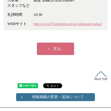
代表者・
難波 信義(主任担任教師)
冠婚葬祭
各種団体
スタッフなど
教団教派
宿泊・研修施設
礼拝時間
10:30
お店・企業・その他
WEBサイト
http://www7b.biglobe.ne.jp/oohunakyoukai/
フリーワード
戻る
PAGE TOP
情報掲載の変更・追加について