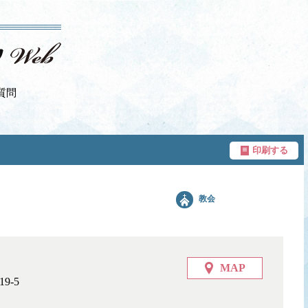
質問
印刷する
教会
MAP
9-5