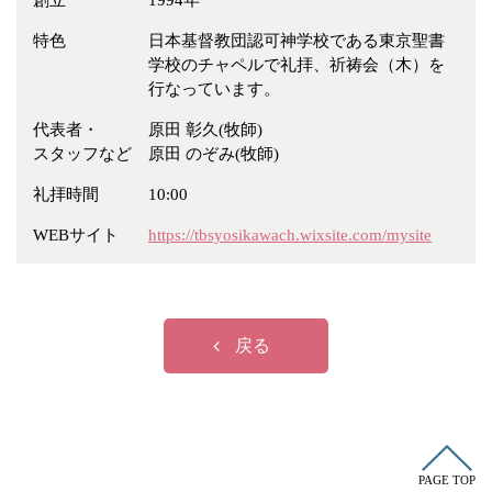
創立
1994年
冠婚葬祭
各種団体
特色
日本基督教団認可神学校である東京聖書
教団教派
宿泊・研修施設
学校のチャペルで礼拝、祈祷会（木）を
行なっています。
お店・企業・その他
代表者・
原田 彰久(牧師)
フリーワード
スタッフなど
原田 のぞみ(牧師)
礼拝時間
10:00
WEBサイト
https://tbsyosikawach.wixsite.com/mysite
戻る
PAGE TOP