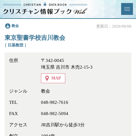
クリスチャン
教会
更新日：2026/08/06
News & Topics
情報ブックとは
東京聖書学校吉川教会
情報掲載の変更・追加につい
よくあるご質問
［ 日基教団 ］
て
住所
〒342-0045
エリア
埼玉県 吉川市 木売2-15-3
MAP
ジャンル
教会
ジャンル
全選択
全解除
TEL
048-982-7616
FAX
048-982-5094
教会
学校・幼稚園・神学校
アクセス
JR吉川駅から徒歩3分
特別集会奉仕者
医療・福祉