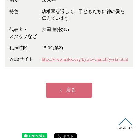
創立
1890年
冠婚葬祭
各種団体
特色
幼稚園を通して、子どもたちに神の愛を
教団教派
宿泊・研修施設
伝えています。
お店・企業・その他
代表者・
大岡 創(牧師)
スタッフなど
フリーワード
礼拝時間
15:00(第2)
WEBサイト
http://www.nskk.org/kyoto/church/y-skr.html
戻る
PAGE TOP