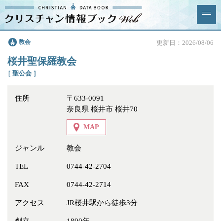
クリスチャン
教会
更新日：2026/08/06
News & Topics
情報ブックとは
桜井聖保羅教会
情報掲載の変更・追加につい
よくあるご質問
［ 聖公会 ］
て
住所
〒633-0091
エリア
奈良県 桜井市 桜井70
MAP
ジャンル
教会
ジャンル
全選択
全解除
TEL
0744-42-2704
FAX
0744-42-2714
教会
学校・幼稚園・神学校
アクセス
JR桜井駅から徒歩3分
特別集会奉仕者
医療・福祉