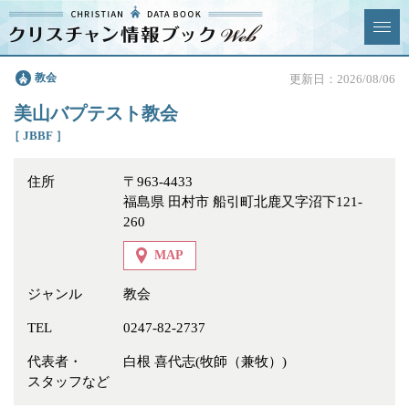
クリスチャン
教会
更新日：2026/08/06
News & Topics
情報ブックとは
美山バプテスト教会
情報掲載の変更・追加につい
よくあるご質問
［ JBBF ］
て
住所
〒963-4433
エリア
福島県 田村市 船引町北鹿又字沼下121-
260
MAP
ジャンル
教会
ジャンル
全選択
全解除
TEL
0247-82-2737
教会
学校・幼稚園・神学校
代表者・
白根 喜代志(牧師（兼牧）)
特別集会奉仕者
医療・福祉
スタッフなど