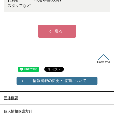
代表者・
中尾 孝善(牧師)
冠婚葬祭
各種団体
スタッフなど
教団教派
宿泊・研修施設
お店・企業・その他
戻る
フリーワード
PAGE TOP
情報掲載の変更・追加について
団体概要
個人情報保護方針