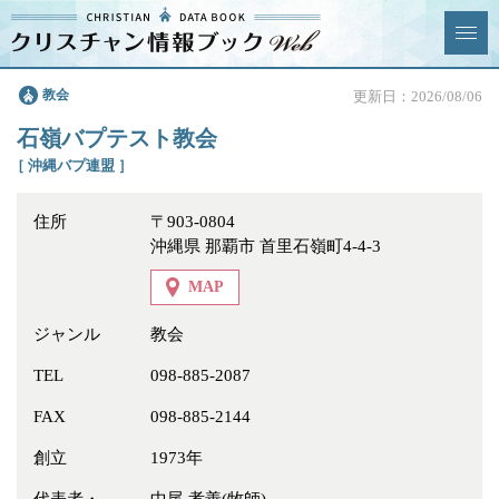
クリスチャン
教会
更新日：2026/08/06
News & Topics
情報ブックとは
石嶺バプテスト教会
情報掲載の変更・追加につい
よくあるご質問
［ 沖縄バプ連盟 ］
て
住所
〒903-0804
エリア
沖縄県 那覇市 首里石嶺町4-4-3
MAP
ジャンル
教会
ジャンル
全選択
全解除
TEL
098-885-2087
FAX
098-885-2144
教会
学校・幼稚園・神学校
創立
1973年
特別集会奉仕者
医療・福祉