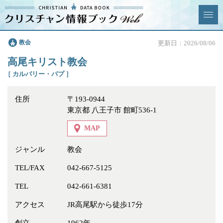
クリスチャン
教会
更新日：2026/08/06
News & Topics
情報ブックとは
高尾キリスト教会
情報掲載の変更・追加につい
よくあるご質問
［ カルバリー・バプ ］
て
住所
〒193-0944
エリア
東京都 八王子市 館町536-1
MAP
ジャンル
教会
ジャンル
全選択
全解除
TEL/FAX
042-667-5125
TEL
042-661-6381
教会
学校・幼稚園・神学校
アクセス
JR高尾駅から徒歩17分
特別集会奉仕者
医療・福祉