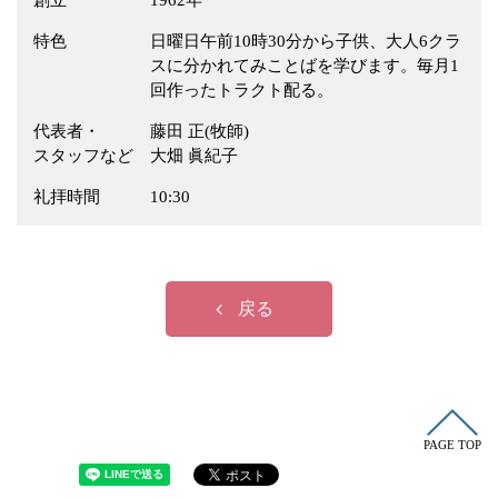
創立
1962年
冠婚葬祭
各種団体
特色
日曜日午前10時30分から子供、大人6クラ
教団教派
宿泊・研修施設
スに分かれてみことばを学びます。毎月1
回作ったトラクト配る。
お店・企業・その他
代表者・
藤田 正(牧師)
フリーワード
スタッフなど
大畑 眞紀子
礼拝時間
10:30
戻る
PAGE TOP