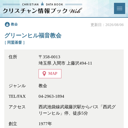
クリスチャン
教会
更新日：2026/08/06
News & Topics
情報ブックとは
グリーンヒル福音教会
情報掲載の変更・追加につい
よくあるご質問
［ 同盟基督 ］
て
住所
〒358-0013
エリア
埼玉県 入間市 上藤沢494-11
MAP
ジャンル
教会
ジャンル
全選択
全解除
TEL/FAX
04-2963-1894
アクセス
西武池袋線武蔵藤沢駅からバス「西武グ
教会
学校・幼稚園・神学校
リーンヒル」停、徒歩5分
特別集会奉仕者
医療・福祉
創立
1977年