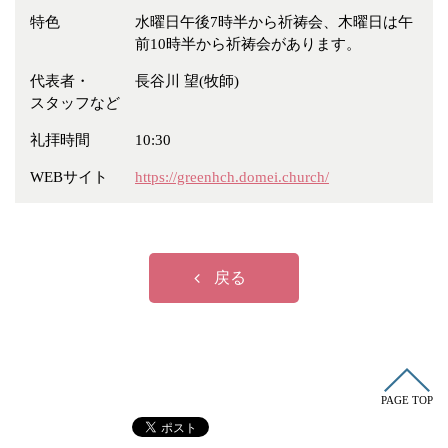
冠婚葬祭
各種団体
特色
水曜日午後7時半から祈祷会、木曜日は午
前10時半から祈祷会があります。
教団教派
宿泊・研修施設
代表者・
長谷川 望(牧師)
お店・企業・その他
スタッフなど
フリーワード
礼拝時間
10:30
WEBサイト
https://greenhch.domei.church/
戻る
PAGE TOP