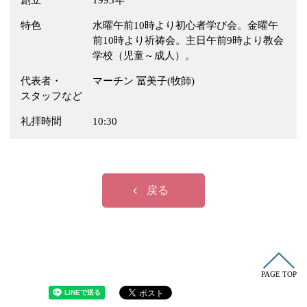
創立
1993年
冠婚葬祭
各種団体
特色
水曜午前10時より初心者学び会。金曜午
教団教派
宿泊・研修施設
前10時より祈祷会。主日午前9時より教会
学校（児童～成人）。
お店・企業・その他
代表者・
マーチン 冨美子(牧師)
フリーワード
スタッフなど
礼拝時間
10:30
戻る
PAGE TOP