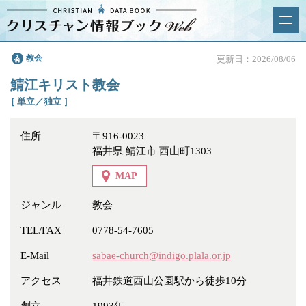
クリスチャン
教会
更新日：2026/08/06
News & Topics
情報ブックとは
鯖江キリスト教会
情報掲載の変更・追加につい
よくあるご質問
［ 単立／独立 ］
て
住所
〒916-0023
エリア
福井県 鯖江市 西山町1303
MAP
ジャンル
教会
ジャンル
全選択
全解除
TEL/FAX
0778-54-7605
E-Mail
sabae-church@indigo.plala.or.jp
教会
学校・幼稚園・神学校
アクセス
福井鉄道西山公園駅から徒歩10分
特別集会奉仕者
医療・福祉