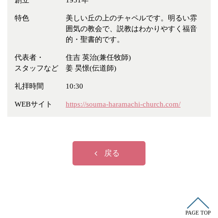
創立
1951年
冠婚葬祭
各種団体
特色
美しい丘の上のチャペルです。明るい雰
教団教派
宿泊・研修施設
囲気の教会で、説教はわかりやすく福音
的・聖書的です。
お店・企業・その他
代表者・
住吉 英治(兼任牧師)
フリーワード
スタッフなど
姜 旲憬(伝道師)
礼拝時間
10:30
WEBサイト
https://souma-haramachi-church.com/
戻る
PAGE TOP