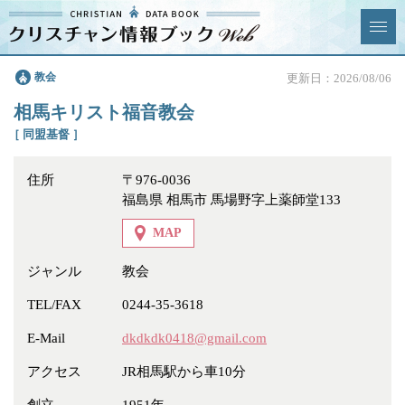
クリスチャン
教会
更新日：2026/08/06
News & Topics
情報ブックとは
相馬キリスト福音教会
情報掲載の変更・追加につい
よくあるご質問
［ 同盟基督 ］
て
住所
〒976-0036
エリア
福島県 相馬市 馬場野字上薬師堂133
MAP
ジャンル
教会
ジャンル
全選択
全解除
TEL/FAX
0244-35-3618
E-Mail
dkdkdk0418@gmail.com
教会
学校・幼稚園・神学校
アクセス
JR相馬駅から車10分
特別集会奉仕者
医療・福祉