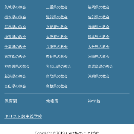
茨城県の教会
三重県の教会
福岡県の教会
栃木県の教会
滋賀県の教会
佐賀県の教会
群馬県の教会
京都府の教会
長崎県の教会
埼玉県の教会
大阪府の教会
熊本県の教会
千葉県の教会
兵庫県の教会
大分県の教会
東京都の教会
奈良県の教会
宮崎県の教会
神奈川県の教会
和歌山県の教会
鹿児島県の教会
新潟県の教会
鳥取県の教会
沖縄県の教会
富山県の教会
島根県の教会
保育園
幼稚園
神学校
キリスト教主義学校
Copyright ©2019 いのちのことば社