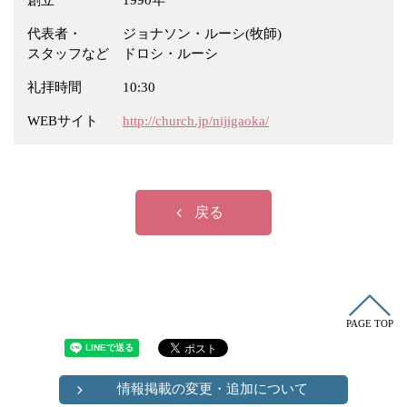
創立
1990年
冠婚葬祭
各種団体
代表者・
ジョナソン・ルーシ(牧師)
教団教派
宿泊・研修施設
スタッフなど
ドロシ・ルーシ
お店・企業・その他
礼拝時間
10:30
フリーワード
WEBサイト
http://church.jp/nijigaoka/
戻る
PAGE TOP
情報掲載の変更・追加について