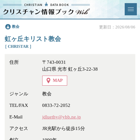
クリスチャン
教会
更新日：2026/08/06
News & Topics
情報ブックとは
虹ヶ丘キリスト教会
情報掲載の変更・追加につい
よくあるご質問
［ CHRISTAR ］
て
住所
〒743-0031
エリア
山口県 光市 虹ヶ丘3-22-38
MAP
ジャンル
教会
ジャンル
全選択
全解除
TEL/FAX
0833-72-2052
E-Mail
jdluethy@ybb.ne.jp
教会
学校・幼稚園・神学校
アクセス
JR光駅から徒歩15分
特別集会奉仕者
医療・福祉