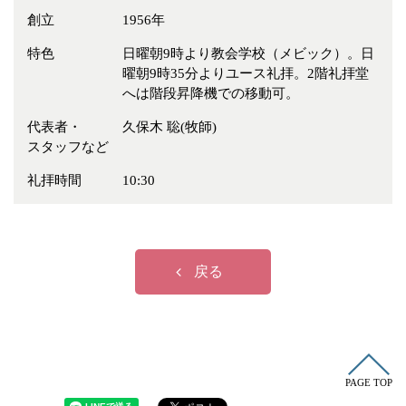
冠婚葬祭
各種団体
創立
1956年
教団教派
宿泊・研修施設
特色
日曜朝9時より教会学校（メビック）。日
曜朝9時35分よりユース礼拝。2階礼拝堂
お店・企業・その他
へは階段昇降機での移動可。
フリーワード
代表者・
久保木 聡(牧師)
スタッフなど
礼拝時間
10:30
戻る
PAGE TOP