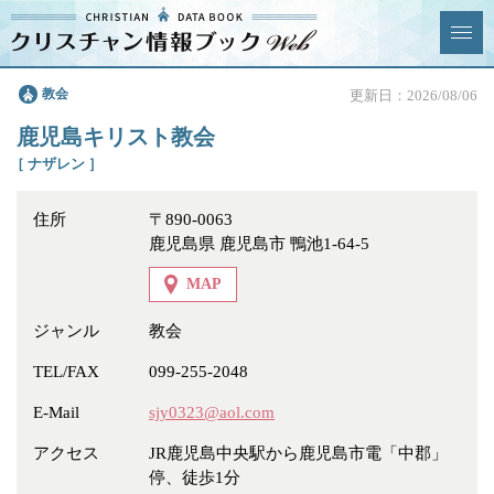
クリスチャン
教会
更新日：2026/08/06
News & Topics
情報ブックとは
鹿児島キリスト教会
情報掲載の変更・追加につい
よくあるご質問
［ ナザレン ］
て
住所
〒890-0063
エリア
鹿児島県 鹿児島市 鴨池1-64-5
MAP
ジャンル
教会
ジャンル
全選択
全解除
TEL/FAX
099-255-2048
E-Mail
sjy0323@aol.com
教会
学校・幼稚園・神学校
アクセス
JR鹿児島中央駅から鹿児島市電「中郡」
特別集会奉仕者
医療・福祉
停、徒歩1分