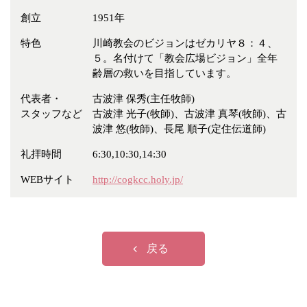
創立
1951年
特色
川崎教会のビジョンはゼカリヤ８：４、
５。名付けて「教会広場ビジョン」全年
齢層の救いを目指しています。
代表者・
古波津 保秀(主任牧師)
スタッフなど
古波津 光子(牧師)、古波津 真琴(牧師)、古
波津 悠(牧師)、長尾 順子(定住伝道師)
礼拝時間
6:30,10:30,14:30
WEBサイト
http://cogkcc.holy.jp/
戻る