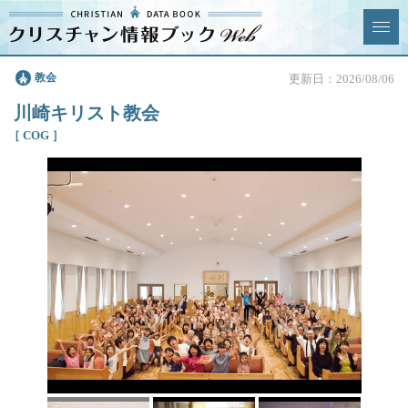
クリスチャン
教会
更新日：2026/08/06
News & Topics
情報ブックとは
川崎キリスト教会
情報掲載の変更・追加につい
よくあるご質問
［ COG ］
て
エリア
ジャンル
全選択
全解除
教会
学校・幼稚園・神学校
特別集会奉仕者
医療・福祉