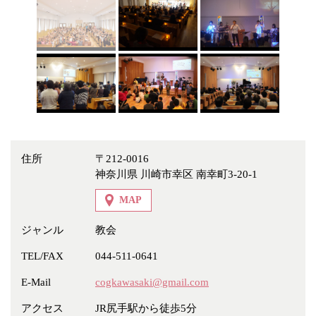
冠婚葬祭
各種団体
教団教派
宿泊・研修施設
お店・企業・その他
フリーワード
住所
〒212-0016
神奈川県 川崎市幸区 南幸町3-20-1
MAP
ジャンル
教会
TEL/FAX
044-511-0641
E-Mail
cogkawasaki@gmail.com
アクセス
JR尻手駅から徒歩5分