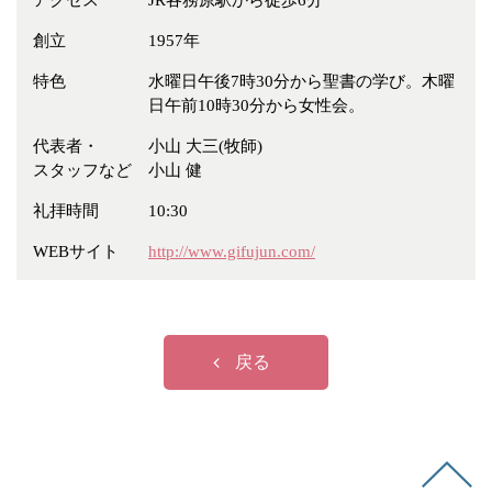
アクセス
JR各務原駅から徒歩6分
冠婚葬祭
各種団体
創立
1957年
教団教派
宿泊・研修施設
特色
水曜日午後7時30分から聖書の学び。木曜
お店・企業・その他
日午前10時30分から女性会。
フリーワード
代表者・
小山 大三(牧師)
スタッフなど
小山 健
礼拝時間
10:30
WEBサイト
http://www.gifujun.com/
戻る