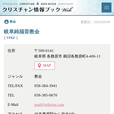
クリスチャン
教会
更新日：2026/08/06
News & Topics
情報ブックとは
岐阜純福音教会
情報掲載の変更・追加につい
よくあるご質問
［ TPKF ］
て
住所
〒509-0141
エリア
岐阜県 各務原市 鵜沼各務原町4-406-11
MAP
ジャンル
教会
ジャンル
全選択
全解除
TEL/FAX
058-384-3941
TEL
058-385-0670
教会
学校・幼稚園・神学校
E-Mail
mail@gifujun.com
特別集会奉仕者
医療・福祉