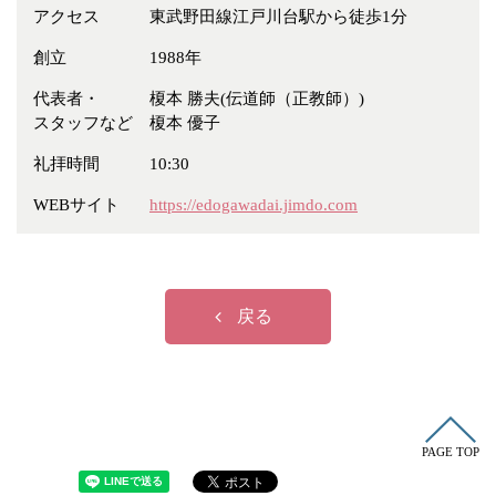
冠婚葬祭
各種団体
アクセス
東武野田線江戸川台駅から徒歩1分
教団教派
宿泊・研修施設
創立
1988年
お店・企業・その他
代表者・
榎本 勝夫(伝道師（正教師）)
スタッフなど
榎本 優子
フリーワード
礼拝時間
10:30
WEBサイト
https://edogawadai.jimdo.com
戻る
PAGE TOP