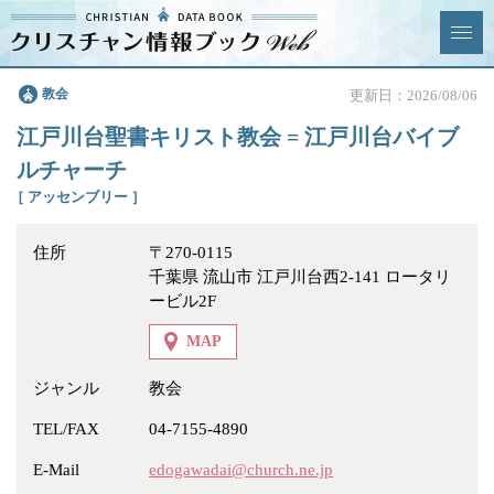
クリスチャン
教会
更新日：2026/08/06
News & Topics
情報ブックとは
江戸川台聖書キリスト教会 = 江戸川台バイブ
情報掲載の変更・追加につい
よくあるご質問
ルチャーチ
て
［ アッセンブリー ］
エリア
住所
〒270-0115
千葉県 流山市 江戸川台西2-141 ロータリ
ービル2F
MAP
ジャンル
全選択
全解除
ジャンル
教会
教会
学校・幼稚園・神学校
TEL/FAX
04-7155-4890
特別集会奉仕者
医療・福祉
E-Mail
edogawadai@church.ne.jp