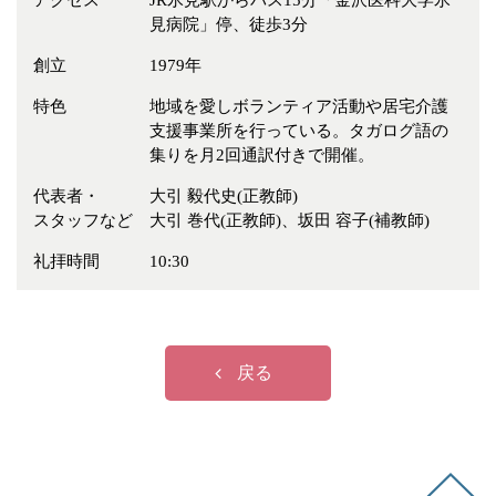
アクセス
JR氷見駅からバス15分「金沢医科大学氷
冠婚葬祭
各種団体
見病院」停、徒歩3分
教団教派
宿泊・研修施設
創立
1979年
お店・企業・その他
特色
地域を愛しボランティア活動や居宅介護
支援事業所を行っている。タガログ語の
フリーワード
集りを月2回通訳付きで開催。
代表者・
大引 毅代史(正教師)
スタッフなど
大引 巻代(正教師)、坂田 容子(補教師)
礼拝時間
10:30
戻る