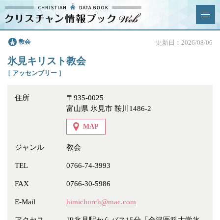
クリスチャン
教会
更新日：2026/08/06
News & Topics
情報ブックとは
氷見キリスト教会
情報掲載の変更・追加につい
よくあるご質問
［ アッセンブリー ］
て
住所
〒935-0025
エリア
富山県 氷見市 鞍川1486-2
MAP
ジャンル
教会
ジャンル
全選択
全解除
TEL
0766-74-3993
FAX
0766-30-5986
教会
学校・幼稚園・神学校
E-Mail
himichurch@mac.com
特別集会奉仕者
医療・福祉