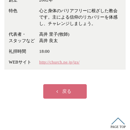
創立
2002年
冠婚葬祭
各種団体
特色
心と身体のバリアフリーに根ざした教会
教団教派
宿泊・研修施設
です。主による信仰のリカバリーを体感
し、チャレンジしましょう。
お店・企業・その他
代表者・
高井 里子(牧師)
フリーワード
スタッフなど
高井 良太
礼拝時間
18:00
WEBサイト
http://church.ne.jp/jzs/
戻る
PAGE TOP