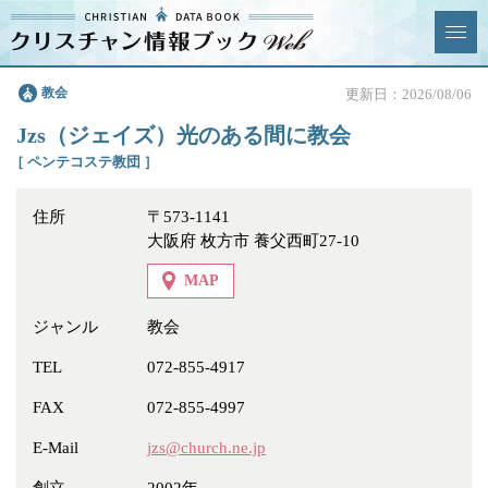
クリスチャン
教会
更新日：2026/08/06
News & Topics
情報ブックとは
Jzs（ジェイズ）光のある間に教会
情報掲載の変更・追加につい
よくあるご質問
［ ペンテコステ教団 ］
て
住所
〒573-1141
エリア
大阪府 枚方市 養父西町27-10
MAP
ジャンル
教会
ジャンル
全選択
全解除
TEL
072-855-4917
FAX
072-855-4997
教会
学校・幼稚園・神学校
E-Mail
jzs@church.ne.jp
特別集会奉仕者
医療・福祉