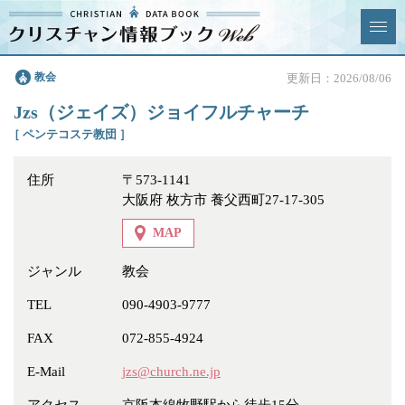
クリスチャン
教会
更新日：2026/08/06
News & Topics
情報ブックとは
Jzs（ジェイズ）ジョイフルチャーチ
情報掲載の変更・追加につい
よくあるご質問
［ ペンテコステ教団 ］
て
住所
〒573-1141
エリア
大阪府 枚方市 養父西町27-17-305
MAP
ジャンル
教会
ジャンル
全選択
全解除
TEL
090-4903-9777
FAX
072-855-4924
教会
学校・幼稚園・神学校
E-Mail
jzs@church.ne.jp
特別集会奉仕者
医療・福祉