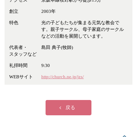
アクセス
京阪本線牧野駅から徒歩15分
冠婚葬祭
各種団体
創立
2003年
教団教派
宿泊・研修施設
特色
光の子どもたちが集まる元気な教会で
お店・企業・その他
す。親子サークル、母子家庭のサークル
などの活動を展開しています。
フリーワード
代表者・
島田 典子(牧師)
スタッフなど
礼拝時間
9:30
WEBサイト
http://church.ne.jp/jzs/
戻る