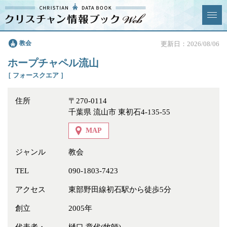
クリスチャン
教会
更新日：2026/08/06
News & Topics
情報ブックとは
ホープチャペル流山
情報掲載の変更・追加につい
よくあるご質問
［ フォースクエア ］
て
住所
〒270-0114
エリア
千葉県 流山市 東初石4-135-55
MAP
ジャンル
教会
ジャンル
全選択
全解除
TEL
090-1803-7423
アクセス
東部野田線初石駅から徒歩5分
教会
学校・幼稚園・神学校
創立
2005年
特別集会奉仕者
医療・福祉