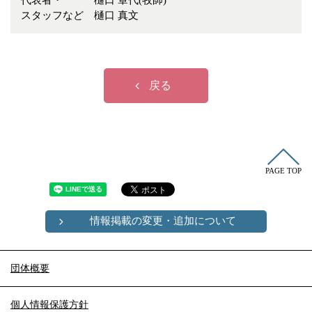
代表者・
樋口 章代(牧師)
冠婚葬祭
各種団体
スタッフなど
樋口 真文
教団教派
宿泊・研修施設
お店・企業・その他
戻る
フリーワード
PAGE TOP
情報掲載の変更・追加について
団体概要
個人情報保護方針