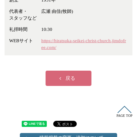
創立
1951年
冠婚葬祭
各種団体
代表者・
広瀬 由佳(牧師)
教団教派
宿泊・研修施設
スタッフなど
お店・企業・その他
礼拝時間
10:30
フリーワード
WEBサイト
https://hiratsuka-seikei-christ-church.jimdofr
ee.com/
戻る
PAGE TOP