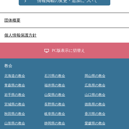
情報掲載の変更・追加について
団体概要
個人情報保護方針
PC版表示に切替え
教会
北海道の教会
石川県の教会
岡山県の教会
青森県の教会
福井県の教会
広島県の教会
岩手県の教会
山梨県の教会
山口県の教会
宮城県の教会
長野県の教会
徳島県の教会
秋田県の教会
岐阜県の教会
香川県の教会
山形県の教会
静岡県の教会
愛媛県の教会