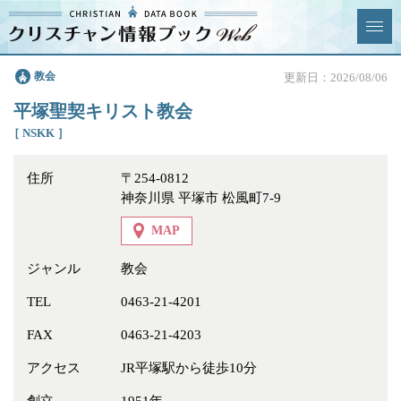
クリスチャン
教会
更新日：2026/08/06
News & Topics
情報ブックとは
平塚聖契キリスト教会
情報掲載の変更・追加につい
よくあるご質問
［ NSKK ］
て
住所
〒254-0812
エリア
神奈川県 平塚市 松風町7-9
MAP
ジャンル
教会
ジャンル
全選択
全解除
TEL
0463-21-4201
FAX
0463-21-4203
教会
学校・幼稚園・神学校
アクセス
JR平塚駅から徒歩10分
特別集会奉仕者
医療・福祉