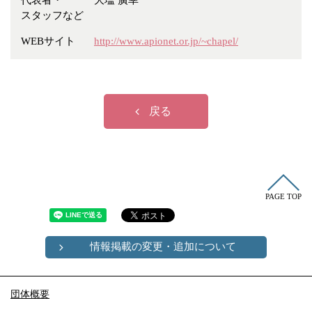
代表者・
大塩 廣幸
冠婚葬祭
各種団体
スタッフなど
教団教派
宿泊・研修施設
WEBサイト
http://www.apionet.or.jp/~chapel/
お店・企業・その他
フリーワード
戻る
PAGE TOP
情報掲載の変更・追加について
団体概要