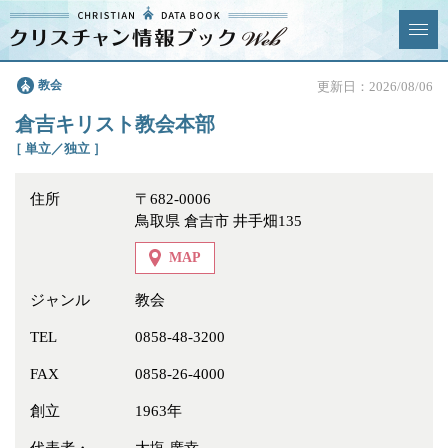
クリスチャン
教会
更新日：2026/08/06
News & Topics
情報ブックとは
倉吉キリスト教会本部
情報掲載の変更・追加につい
よくあるご質問
［ 単立／独立 ］
て
住所
〒682-0006
エリア
鳥取県 倉吉市 井手畑135
MAP
ジャンル
教会
ジャンル
全選択
全解除
TEL
0858-48-3200
FAX
0858-26-4000
教会
学校・幼稚園・神学校
創立
1963年
特別集会奉仕者
医療・福祉