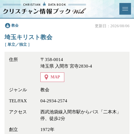
クリスチャン
教会
更新日：2026/08/06
News & Topics
情報ブックとは
埼玉キリスト教会
情報掲載の変更・追加につい
よくあるご質問
［ 単立／独立 ］
て
住所
〒358-0014
エリア
埼玉県 入間市 宮寺2830-4
MAP
ジャンル
教会
ジャンル
全選択
全解除
TEL/FAX
04-2934-2574
アクセス
西武池袋線入間市駅からバス「二本木」
教会
学校・幼稚園・神学校
停、徒歩2分
特別集会奉仕者
医療・福祉
創立
1972年