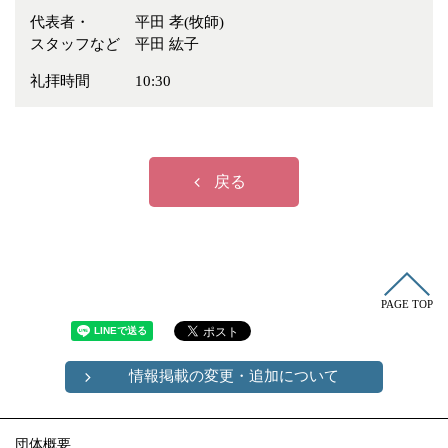
冠婚葬祭
各種団体
代表者・
平田 孝(牧師)
スタッフなど
平田 紘子
教団教派
宿泊・研修施設
礼拝時間
10:30
お店・企業・その他
フリーワード
戻る
PAGE TOP
情報掲載の変更・追加について
団体概要