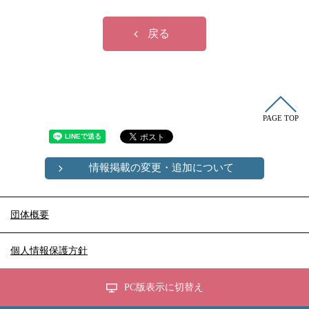
冠婚葬祭
各種団体
教団教派
宿泊・研修施設
戻る
お店・企業・その他
フリーワード
PAGE TOP
情報掲載の変更・追加について
団体概要
個人情報保護方針
PC版表示に切替え