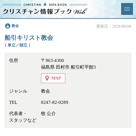
クリスチャン
教会
更新日：2026/08/06
News & Topics
情報ブックとは
船引キリスト教会
情報掲載の変更・追加につい
よくあるご質問
［ 単立／独立 ］
て
住所
〒963-4300
エリア
福島県 田村市 船引町平館3
MAP
ジャンル
教会
ジャンル
全選択
全解除
TEL
0247-82-0289
代表者・
牧 公介
教会
学校・幼稚園・神学校
スタッフなど
特別集会奉仕者
医療・福祉