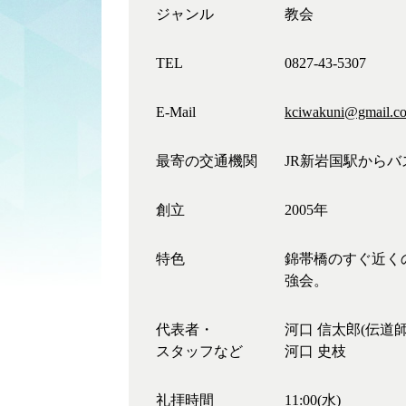
ジャンル
教会
TEL
0827-43-5307
E-Mail
kciwakuni@gmail.c
最寄の交通機関
JR新岩国駅からバ
創立
2005年
特色
錦帯橋のすぐ近くの
強会。
代表者・
河口 信太郎(伝道師
スタッフなど
河口 史枝
礼拝時間
11:00(水)