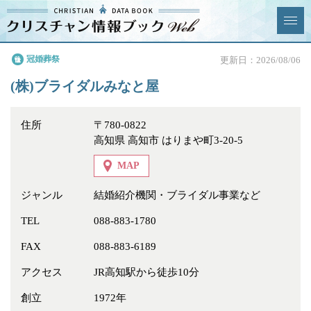
クリスチャン
冠婚葬祭
更新日：2026/08/06
News & Topics
情報ブックとは
(株)ブライダルみなと屋
情報掲載の変更・追加につい
よくあるご質問
て
住所
〒780-0822
高知県 高知市 はりまや町3-20-5
エリア
MAP
ジャンル
結婚紹介機関・ブライダル事業など
TEL
088-883-1780
ジャンル
全選択
全解除
FAX
088-883-6189
教会
学校・幼稚園・神学校
アクセス
JR高知駅から徒歩10分
特別集会奉仕者
医療・福祉
創立
1972年