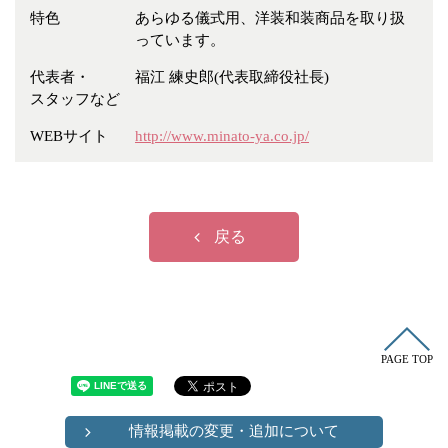
冠婚葬祭
各種団体
特色
あらゆる儀式用、洋装和装商品を取り扱
っています。
教団教派
宿泊・研修施設
代表者・
福江 練史郎(代表取締役社長)
お店・企業・その他
スタッフなど
フリーワード
WEBサイト
http://www.minato-ya.co.jp/
戻る
PAGE TOP
情報掲載の変更・追加について