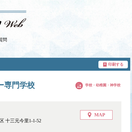
質問
印刷する
ー専門学校
学校・幼稚園・神学校
MAP
 十三元今里1-1-52