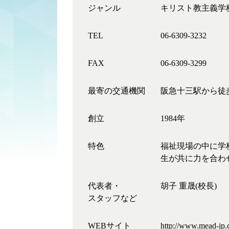
ジャンル
キリスト教主義学
TEL
06-6309-3232
FAX
06-6309-3299
最寄の交通機関
阪急十三駅から徒
創立
1984年
特色
福祉現場の中に学
生が共に力を合わ
代表者・
胡子 重晟(校長)
スタッフなど
WEBサイト
http://www.mead-jp.