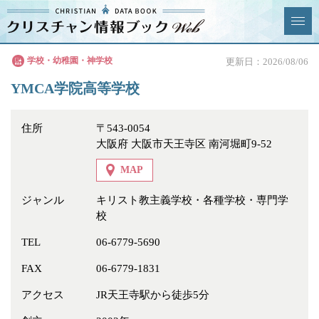
クリスチャン
学校・幼稚園・神学校
更新日：2026/08/06
News & Topics
情報ブックとは
YMCA学院高等学校
情報掲載の変更・追加につい
よくあるご質問
て
住所
〒543-0054
大阪府 大阪市天王寺区 南河堀町9-52
エリア
MAP
ジャンル
キリスト教主義学校・各種学校・専門学
校
ジャンル
全選択
全解除
TEL
06-6779-5690
FAX
06-6779-1831
教会
学校・幼稚園・神学校
アクセス
JR天王寺駅から徒歩5分
特別集会奉仕者
医療・福祉