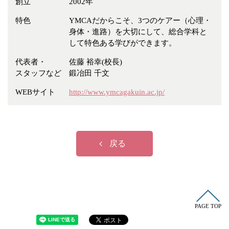
創立
2002年
冠婚葬祭
各種団体
特色
YMCAだからこそ、3つのケアー（心理・
教団教派
宿泊・研修施設
身体・進路）を大切にして、総合学科と
お店・企業・その他
して特色ある学びができます。
代表者・
佐藤 裕幸(校長)
フリーワード
スタッフなど
鍛冶田 千文
WEBサイト
http://www.ymcagakuin.ac.jp/
戻る
PAGE TOP