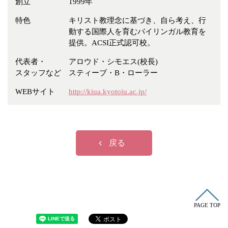
創立
1999年
冠婚葬祭
各種団体
特色
キリスト教理念に基づき、自ら考え、行
教団教派
宿泊・研修施設
動する国際人を育むバイリンガル教育を
お店・企業・その他
提供。ACSI正式認可校。
代表者・
アロウド・シモエス(校長)
フリーワード
スタッフなど
スティーブ・B・ローラー
WEBサイト
http://kiua.kyotoiu.ac.jp/
戻る
PAGE TOP