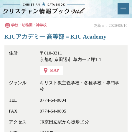
クリスチャン
学校・幼稚園・神学校
更新日：2026/08/10
News & Topics
情報ブックとは
KIUアカデミー 高等部 = KIU Academy
情報掲載の変更・追加につい
よくあるご質問
て
住所
〒610-0311
京都府 京田辺市 草内一ノ坪1-1
エリア
MAP
ジャンル
キリスト教主義学校・各種学校・専門学
校
ジャンル
全選択
全解除
TEL
0774-64-0804
FAX
0774-64-0805
教会
学校・幼稚園・神学校
アクセス
JR京田辺駅から徒歩15分
特別集会奉仕者
医療・福祉