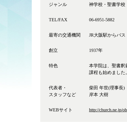
ジャンル
神学校・聖書学校
TEL/FAX
06-6951-5882
最寄の交通機関
JR大阪駅からバ
創立
1937年
特色
本学院は、聖書釈
課程も始めました
代表者・
柴田 年世(理事長)
スタッフなど
岸本 大樹
WEBサイト
http://church.ne.jp/ob