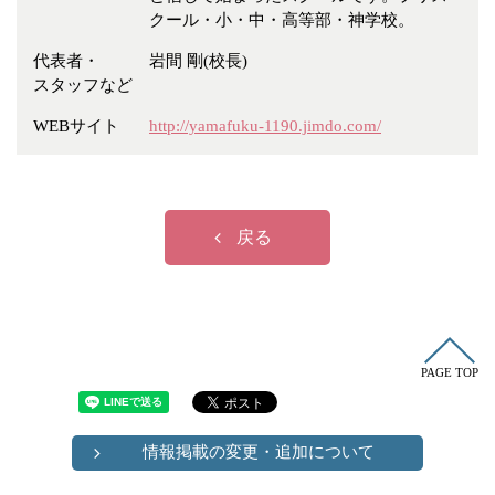
冠婚葬祭
各種団体
クール・小・中・高等部・神学校。
教団教派
宿泊・研修施設
代表者・
岩間 剛(校長)
スタッフなど
お店・企業・その他
WEBサイト
http://yamafuku-1190.jimdo.com/
フリーワード
戻る
PAGE TOP
情報掲載の変更・追加について