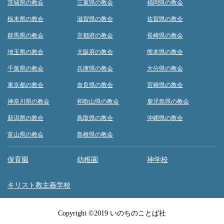
茨城県の教会
三重県の教会
福岡県の教会
栃木県の教会
滋賀県の教会
佐賀県の教会
群馬県の教会
京都府の教会
長崎県の教会
埼玉県の教会
大阪府の教会
熊本県の教会
千葉県の教会
兵庫県の教会
大分県の教会
東京都の教会
奈良県の教会
宮崎県の教会
神奈川県の教会
和歌山県の教会
鹿児島県の教会
新潟県の教会
鳥取県の教会
沖縄県の教会
富山県の教会
島根県の教会
保育園
幼稚園
神学校
キリスト教主義学校
Copyright ©2019 いのちのことば社