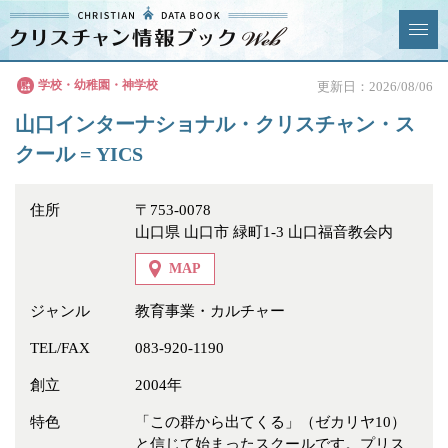
クリスチャン
学校・幼稚園・神学校
更新日：2026/08/06
News & Topics
情報ブックとは
山口インターナショナル・クリスチャン・ス
情報掲載の変更・追加につい
よくあるご質問
クール = YICS
て
住所
〒753-0078
エリア
山口県 山口市 緑町1-3 山口福音教会内
MAP
ジャンル
教育事業・カルチャー
ジャンル
全選択
全解除
TEL/FAX
083-920-1190
教会
学校・幼稚園・神学校
創立
2004年
特別集会奉仕者
医療・福祉
特色
「この群から出てくる」（ゼカリヤ10）
と信じて始まったスクールです。プリス