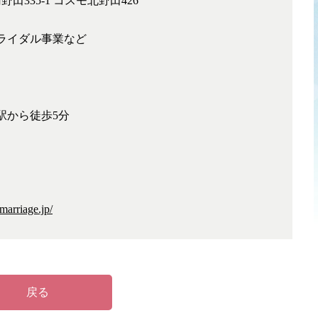
野田335-1 コスモ北野田426
ライダル事業など
駅から徒歩5分
marriage.jp/
戻る