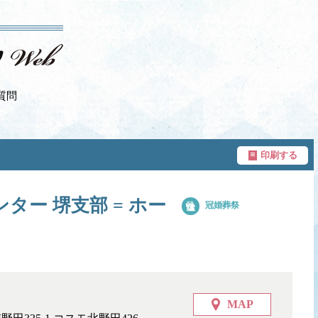
質問
印刷する
ー 堺支部 = ホー
冠婚葬祭
MAP