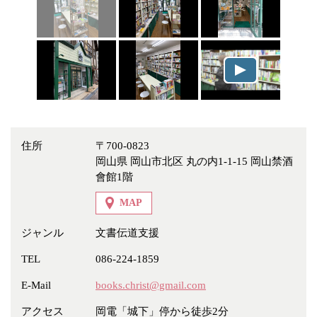
冠婚葬祭
各種団体
教団教派
宿泊・研修施設
お店・企業・その他
フリーワード
住所
〒700-0823
岡山県 岡山市北区 丸の内1-1-15 岡山禁酒
會館1階
MAP
ジャンル
文書伝道支援
TEL
086-224-1859
E-Mail
books.christ@gmail.com
アクセス
岡電「城下」停から徒歩2分