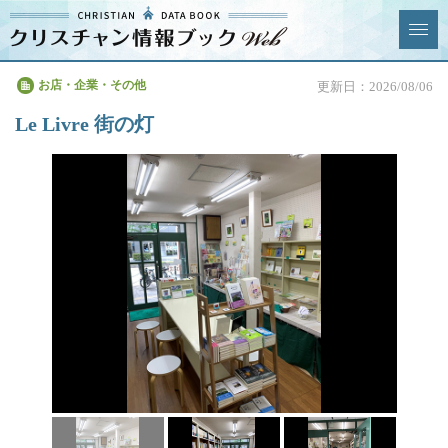
クリスチャン
お店・企業・その他
更新日：2026/08/06
News & Topics
情報ブックとは
Le Livre 街の灯
情報掲載の変更・追加につい
よくあるご質問
て
エリア
ジャンル
全選択
全解除
教会
学校・幼稚園・神学校
特別集会奉仕者
医療・福祉