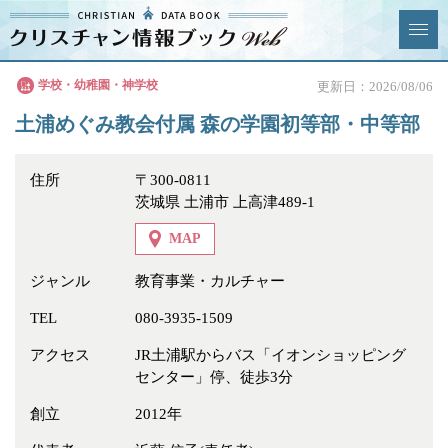
クリスチャン
学校・幼稚園・神学校
更新日：2026/08/06
News & Topics
情報ブックとは
土浦めぐみ教会付属 森の学園初等部・中等部
情報掲載の変更・追加につい
よくあるご質問
て
住所
〒300-0811
茨城県 土浦市 上高津489-1
エリア
MAP
ジャンル
教育事業・カルチャー
TEL
080-3935-1509
ジャンル
全選択
全解除
アクセス
JR土浦駅からバス「イオンショッピング
センター」停、徒歩3分
教会
学校・幼稚園・神学校
創立
2012年
特別集会奉仕者
医療・福祉