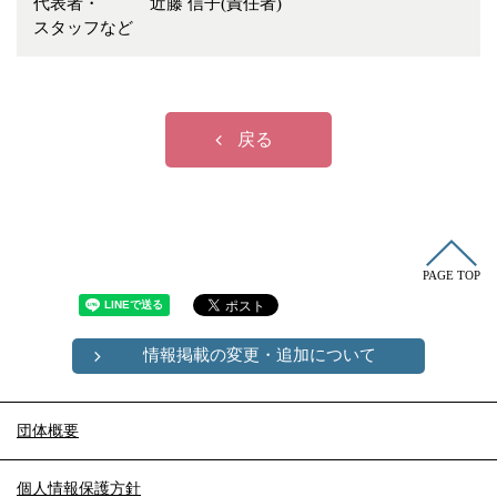
代表者・
近藤 信子(責任者)
冠婚葬祭
各種団体
スタッフなど
教団教派
宿泊・研修施設
お店・企業・その他
戻る
フリーワード
PAGE TOP
情報掲載の変更・追加について
団体概要
個人情報保護方針