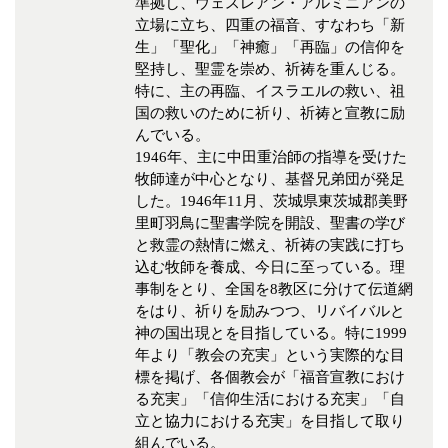
準拠し、ウェスレアン・アルミニアンの
冠婚葬祭
各種団体
立場に立ち、四重の福音、すなわち「新
教団教派
宿泊・研修施設
生」「聖化」「神癒」「再臨」の信仰を
堅持し、聖霊を崇め、祈祷を重んじる。
お店・企業・その他
特に、主の再臨、イスラエルの救い、祖
国の救いのために祈り、祈祷と宣教に励
フリーワード
んでいる。
1946年、主に中田重治師の指導を受けた
牧師達が中心となり、基督兄弟団が発足
した。1946年11月、茨城県東茨城郡美野
里町羽鳥に聖書学院を開設、聖書の学び
と救霊の熱情に燃え、祈祷の実践に打ち
込む牧師を養成、今日に至っている。理
事制をとり、全国を8教区に分けて伝道網
をはり、祈りを励みつつ、リバイバルと
神の国出現とを目指している。特に1999
年より「教会の充実」という実際的な目
標を掲げ、各個教会が「福音宣教におけ
る充実」「信仰生活における充実」「自
立と協力における充実」を目指して取り
組んでいる。