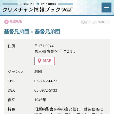
クリスチャン
教団教派
更新日：2026/08/06
News & Topics
情報ブックとは
基督兄弟団 = 基督兄弟団
情報掲載の変更・追加につい
よくあるご質問
て
住所
〒171-0044
東京都 豊島区 千早2-1-3
エリア
MAP
ジャンル
教団
TEL
03-3972-6627
ジャンル
全選択
全解除
FAX
03-3972-5733
教会
学校・幼稚園・神学校
創立
1946年
特別集会奉仕者
医療・福祉
特色
旧新約聖書を神の言と信じ、使徒信条に