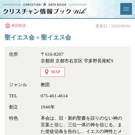
クリスチャン
教団教派
更新日：2026/08/06
News & Topics
情報ブックとは
聖イエス会 = 聖イエス会
情報掲載の変更・追加につい
よくあるご質問
て
住所
〒616-8207
京都府 京都市右京区 宇多野長尾町9
エリア
MAP
ジャンル
教団
TEL
075-461-4614
ジャンル
全選択
全解除
創立
1946年
教会
学校・幼稚園・神学校
特色
本会は、旧・新約聖書を誤りのない神の
言葉と信じ、三位一体の神を信じる。ま
特別集会奉仕者
医療・福祉
た使徒信条を告白し、イエスの神性とメ