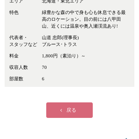
エリア
北海道・東北エリア
冠婚葬祭
各種団体
特色
緑豊かな森の中で身も心も休息できる最
教団教派
宿泊・研修施設
高のロケーション。目の前には八甲田
お店・企業・その他
山、近くには温泉や奥入瀬渓流あり!
代表者・
山道 忠郎(理事長)
フリーワード
スタッフなど
ブルース･トラス
料金
1,800円（素泊り）～
収容人数
70
部屋数
6
戻る