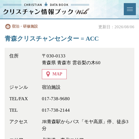
クリスチャン
宿泊・研修施設
更新日：2026/08/06
News & Topics
情報ブックとは
青森クリスチャンセンター = ACC
情報掲載の変更・追加につい
よくあるご質問
て
住所
〒030-0133
青森県 青森市 雲谷梨の木60
エリア
MAP
ジャンル
宿泊施設
TEL/FAX
017-738-9680
ジャンル
全選択
全解除
TEL
017-738-2144
教会
学校・幼稚園・神学校
アクセス
JR青森駅からバス「モヤ高原」停、徒歩3
分
特別集会奉仕者
医療・福祉