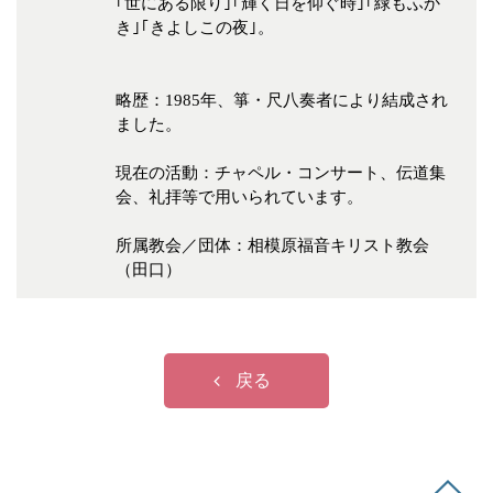
｢世にある限り｣｢輝く日を仰ぐ時｣｢緑もふか
き｣｢きよしこの夜｣。
略歴：1985年、箏・尺八奏者により結成され
ました。
現在の活動：チャペル・コンサート、伝道集
会、礼拝等で用いられています。
所属教会／団体：相模原福音キリスト教会
（田口）
戻る