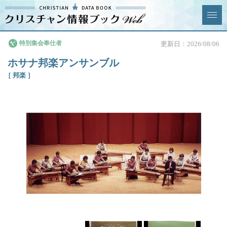
クリスチャン
特別集会奉仕者
更新日：2026/08/06
News & Topics
情報ブックとは
ホサナ邦楽アンサンブル
情報掲載の変更・追加につい
よくあるご質問
［ 邦楽 ］
て
エリア
ジャンル
全選択
全解除
教会
学校・幼稚園・神学校
特別集会奉仕者
医療・福祉