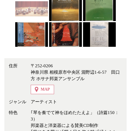
冠婚葬祭
各種団体
教団教派
宿泊・研修施設
お店・企業・その他
フリーワード
住所
〒252-0206
神奈川県 相模原市中央区 淵野辺1-6-57 田口
方 ホサナ邦楽アンサンブル
MAP
ジャンル
アーティスト
特色
｢琴を奏でて神をほめたたえよ」（詩篇150：
3）
邦楽器と洋楽器による賛美CD制作