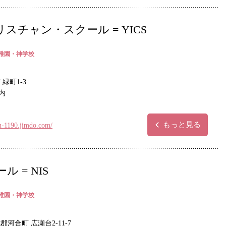
チャン・スクール = YICS
稚園・神学校
緑町1-3
内
もっと見る
u-1190.jimdo.com/
 = NIS
稚園・神学校
河合町 広瀬台2-11-7