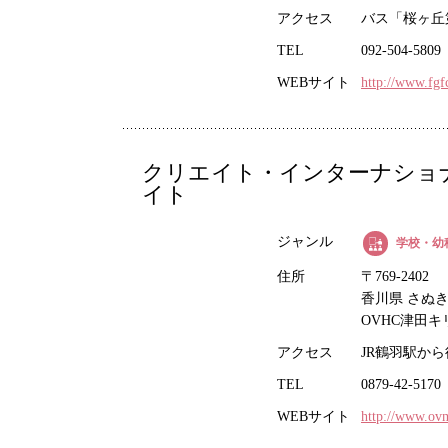
アクセス
バス「桜ヶ丘
TEL
092-504-5809
WEBサイト
http://www.fgfc
クリエイト・インターナショナ
イト
ジャンル
学校・幼
住所
〒769-2402
香川県 さぬき市
OVHC津田
アクセス
JR鶴羽駅から
TEL
0879-42-5170
WEBサイト
http://www.ovm