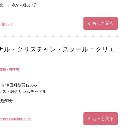
第一」停から徒歩7分
もっと見る
.jp/fcis/
ル・クリスチャン・スクール = クリエ
稚園・神学校
 津田町鶴羽1250-5
キリスト教会サレムチャペル
徒歩3分
もっと見る
cnet.com/kurieito/