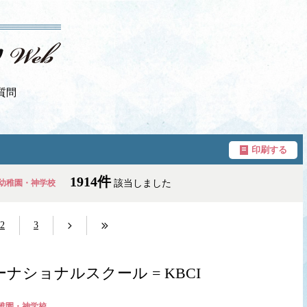
質問
印刷する
1914件
幼稚園・神学校
該当しました
2
3
ショナルスクール = KBCI
稚園・神学校