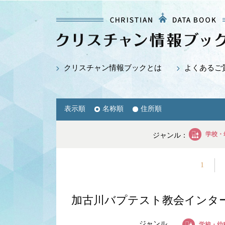
クリスチャン情報ブックとは
よくあるご
表示順
名称順
住所順
学校・
ジャンル：
1
加古川バプテスト教会インターナ
ジャンル
学校・幼