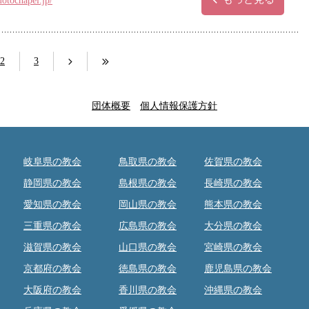
otochapel.jp/
2
3
団体概要
個人情報保護方針
岐阜県の教会
鳥取県の教会
佐賀県の教会
静岡県の教会
島根県の教会
長崎県の教会
愛知県の教会
岡山県の教会
熊本県の教会
三重県の教会
広島県の教会
大分県の教会
滋賀県の教会
山口県の教会
宮崎県の教会
京都府の教会
徳島県の教会
鹿児島県の教会
大阪府の教会
香川県の教会
沖縄県の教会