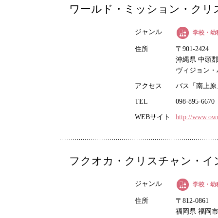
ワールド・ミッション・クリス
ジャンル
学校・幼
住所
〒901-2424
沖縄県 中頭郡
ヴィジョン・
アクセス
バス「南上原
TEL
098-895-6670
WEBサイト
http://www.ow
フクオカ・クリスチャン・インタ
ジャンル
学校・幼
住所
〒812-0861
福岡県 福岡市博