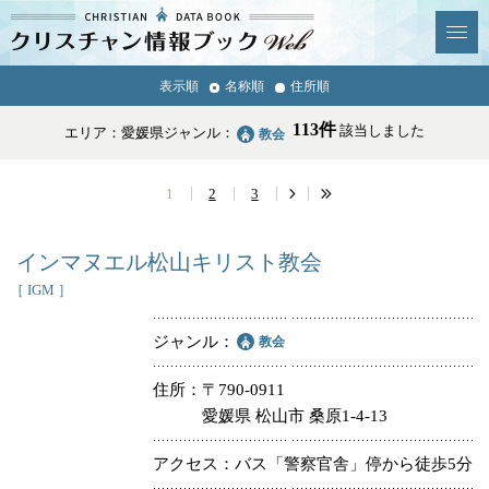
クリスチャン
表示順
名称順
住所順
News & Topics
情報ブックとは
113件
該当しました
エリア：愛媛県
ジャンル：
教会
情報掲載の変更・追加につい
よくあるご質問
て
1
2
3
エリア
インマヌエル松山キリスト教会
［ IGM ］
ジャンル
教会
ジャンル
全選択
全解除
住所
〒790-0911
愛媛県 松山市 桑原1-4-13
教会
学校・幼稚園・神学校
アクセス
バス「警察官舎」停から徒歩5分
特別集会奉仕者
医療・福祉