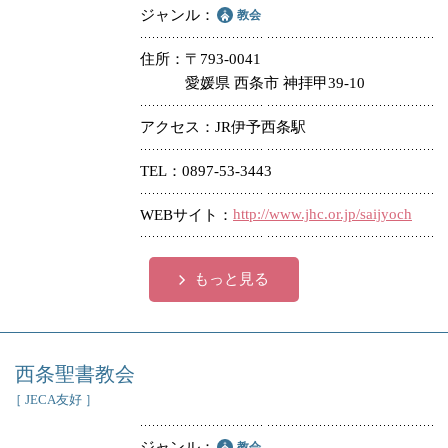
ジャンル
教会
住所
〒793-0041
愛媛県 西条市 神拝甲39-10
アクセス
JR伊予西条駅
TEL
0897-53-3443
http://www.jhc.or.jp/saijyoch
WEBサイト
もっと見る
西条聖書教会
［ JECA友好 ］
ジャンル
教会