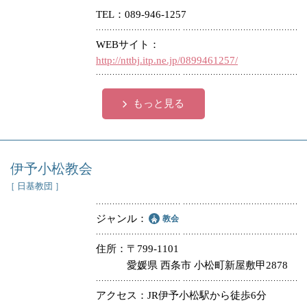
TEL
089-946-1257
冠婚葬祭
各種団体
WEBサイト
教団教派
宿泊・研修施設
http://nttbj.itp.ne.jp/0899461257/
お店・企業・その他
もっと見る
フリーワード
伊予小松教会
［ 日基教団 ］
ジャンル
教会
住所
〒799-1101
愛媛県 西条市 小松町新屋敷甲2878
アクセス
JR伊予小松駅から徒歩6分