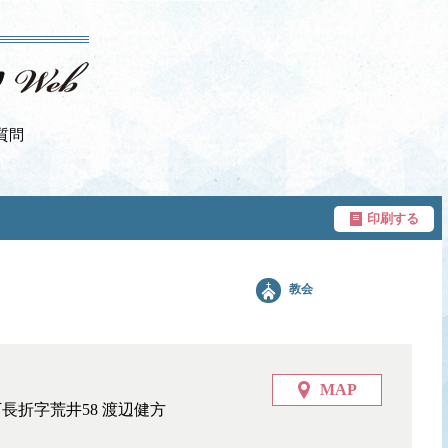
質問
印刷する
教会
MAP
下長折字荒井58 渡辺健方