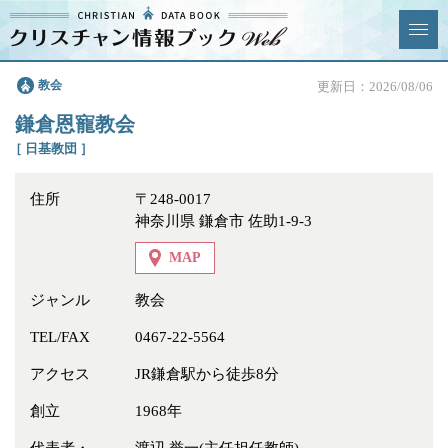
クリスチャン
教会
更新日：2026/08/06
News & Topics
情報ブックとは
鎌倉恩寵教会
情報掲載の変更・追加につい
よくあるご質問
［ 日基教団 ］
て
住所
〒248-0017
エリア
神奈川県 鎌倉市 佐助1-9-3
MAP
ジャンル
教会
ジャンル
全選択
全解除
TEL/FAX
0467-22-5564
アクセス
JR鎌倉駅から徒歩8分
教会
学校・幼稚園・神学校
創立
1968年
特別集会奉仕者
医療・福祉