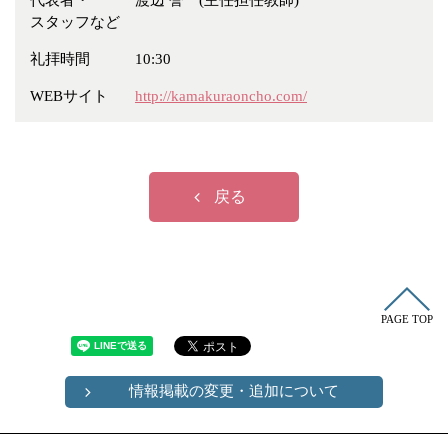
代表者・
渡辺 誉一(主任担任教師)
冠婚葬祭
各種団体
スタッフなど
教団教派
宿泊・研修施設
礼拝時間
10:30
お店・企業・その他
WEBサイト
http://kamakuraoncho.com/
フリーワード
戻る
PAGE TOP
情報掲載の変更・追加について