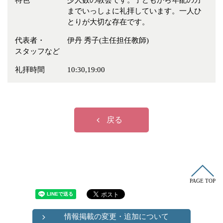
特色
少人数の教会です。子どもから年配の方
冠婚葬祭
各種団体
までいっしょに礼拝しています。一人ひ
とりが大切な存在です。
教団教派
宿泊・研修施設
代表者・
伊丹 秀子(主任担任教師)
お店・企業・その他
スタッフなど
フリーワード
礼拝時間
10:30,19:00
戻る
PAGE TOP
情報掲載の変更・追加について