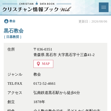
クリスチャン
教会
更新日：2026/08/06
News & Topics
情報ブックとは
黒石教会
情報掲載の変更・追加につい
よくあるご質問
［ 日基教団 ］
て
住所
〒036-0351
エリア
青森県 黒石市 大字黒石字十三森41-2
MAP
ジャンル
教会
ジャンル
全選択
全解除
TEL/FAX
0172-52-4661
アクセス
弘南鉄道黒石駅から徒歩6分
教会
学校・幼稚園・神学校
創立
1878年
特別集会奉仕者
医療・福祉