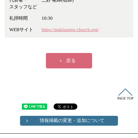
代表者・
三好 祐輝(牧師)
冠婚葬祭
各種団体
スタッフなど
教団教派
宿泊・研修施設
礼拝時間
10:30
お店・企業・その他
WEBサイト
https://tsukisappu-church.org/
フリーワード
戻る
PAGE TOP
情報掲載の変更・追加について