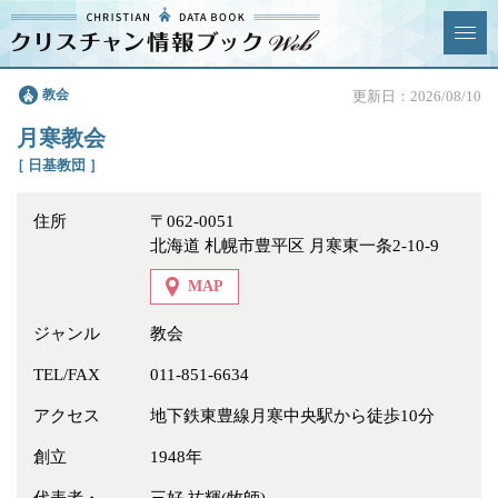
クリスチャン
教会
更新日：2026/08/10
News & Topics
情報ブックとは
月寒教会
情報掲載の変更・追加につい
よくあるご質問
［ 日基教団 ］
て
住所
〒062-0051
エリア
北海道 札幌市豊平区 月寒東一条2-10-9
MAP
ジャンル
教会
ジャンル
全選択
全解除
TEL/FAX
011-851-6634
アクセス
地下鉄東豊線月寒中央駅から徒歩10分
教会
学校・幼稚園・神学校
創立
1948年
特別集会奉仕者
医療・福祉