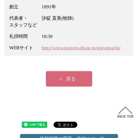
冠婚葬祭
各種団体
創立
1891年
教団教派
宿泊・研修施設
代表者・
汐碇 直美(牧師)
スタッフなど
お店・企業・その他
礼拝時間
10:30
フリーワード
WEBサイト
http://www.maroon.dti.ne.jp/ginyamachi/
戻る
PAGE TOP