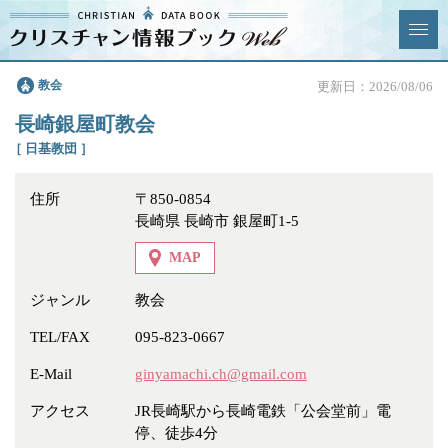
クリスチャン
教会
更新日：2026/08/06
News & Topics
情報ブックとは
長崎銀屋町教会
情報掲載の変更・追加につい
よくあるご質問
［ 日基教団 ］
て
住所
〒850-0854
エリア
長崎県 長崎市 銀屋町1-5
MAP
ジャンル
教会
ジャンル
全選択
全解除
TEL/FAX
095-823-0667
E-Mail
ginyamachi.ch@gmail.com
教会
学校・幼稚園・神学校
アクセス
JR長崎駅から長崎電鉄「公会堂前」電
特別集会奉仕者
医療・福祉
停、徒歩4分